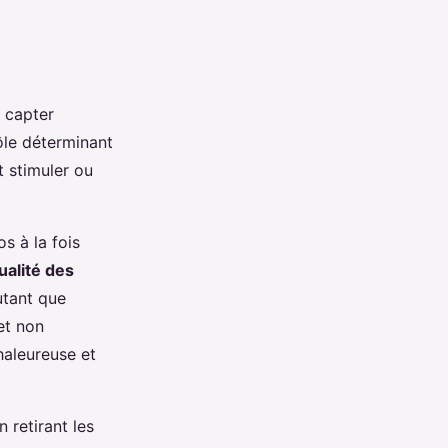
 capter
ôle déterminant
 stimuler ou
s à la fois
ualité des
autant que
et non
haleureuse et
 retirant les