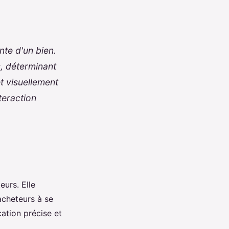
nte d'un bien.
s, déterminant
et visuellement
teraction
urs. Elle
 acheteurs à se
ation précise et