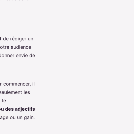
t de rédiger un
 votre audience
t donner envie de
ur commencer, il
 seulement les
 le
ou des adjectifs
tage ou un gain.