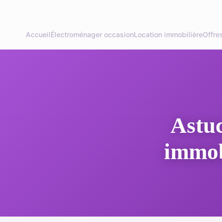
Accueil
Électroménager occasion
Location immobilière
Offre
Astuc
immobi