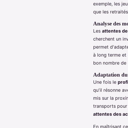
exemple, les je
que les retraité
Analyse des mo
Les
attentes d
cherchent un in
permet d'adapter
à long terme et
bon nombre de 
Adaptation du
Une fois le
prof
qu'il résonne av
mis sur la proxi
transports pour
attentes des a
En maîtrisant c