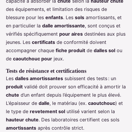
capacité à absorber la
chute
selon la
hauteur chute
des équipements, et limitation des risques de
blessure pour les
enfants
. Les
sols
amortissants, et
en particulier la
dalle amortissante
, sont conçus et
vérifiés spécifiquement
pour aires
destinées aux plus
jeunes. Les
certificats
de conformité doivent
accompagner chaque
fiche produit
de
dalles sol
ou
de
caoutchouc pour
jeux.
Tests de résistance et certifications
Les
dalles amortissantes
subissent des tests : un
produit
validé doit prouver son efficacité à amortir la
chute
d’un enfant depuis l’équipement le plus élevé.
L’épaisseur de
dalle
, le matériau (ex.
caoutchouc
) et
le type de
revetement sol
utilisé varient selon la
hauteur chute
. Des laboratoires certifient ces sols
amortissants
après contrôle strict.